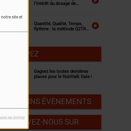
l'intérêt du dosage de
l'homocystéine
notre site et
Quantité, Qualité, Temps,
Rythme : la méthode Q2TR
expliquée
PARTICIPEZ
Gagnez les toutes dernières
places pour le Nutritalk Gala !
PROCHAINS ÉVÈNEMENTS
pulsé par Orejime
RETROUVEZ-NOUS SUR