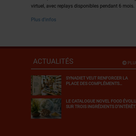
virtuel, avec replays disponibles pendant 6 mois.
Plus d'infos
ACTUALITÉS
PLU
SYNADIET VEUT RENFORCER LA
PLACE DES COMPLÉMENTS
ALIMENTAIRES DANS LES MAGASIN
BIO
LE CATALOGUE NOVEL FOOD ÉVOL
SUR TROIS INGRÉDIENTS D’INTÉRÊT
POUR LA NUTRACEUTIQUE