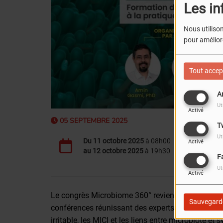
Les in
Nous utilison
pour améliore
Tout accep
A
Ut
Activé
05 SEPTEMBRE 2025
T
Ut
Du
11 octobre 2025
à 08h00
Activé
au
12 octobre 2025
à 19h30
F
Ut
Activé
Le congrès Microbiome 360° revient avec une édit
Sauvegard
conférences réunissant des experts internationaux 
irritable, les MICI et les liens entre microbiote e