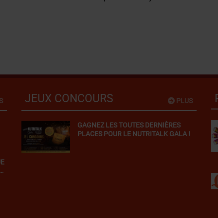
JEUX CONCOURS
S
PLUS
GAGNEZ LES TOUTES DERNIÈRES
PLACES POUR LE NUTRITALK GALA !
S
UE