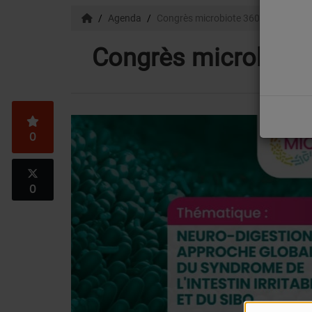
Agenda
Congrès microbiote 360
Congrès microbiote
0
0