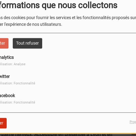
formations que nous collectons
s des cookies pour fournir les services et les fonctionnalités proposés sur 
r l'expérience de nos utilisateurs.
ter
Tout refuser
nalytics
ilisation: Analyse
witter
ilisation: Fonctionnalité
L’Embarcadère
13 bis Quai Rambaud
acebook
69002, LYON
ilisation: Fonctionnalité
ion consacrée à la neuro-digestion. Deux journées de
Pro
er
pour faire le point sur le SIBO, le syndrome de l’intestin
t système nerveux. Accessible en présentiel à Lyon et en