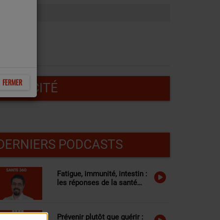
FERMER
PUBLICITÉ
DERNIERS PODCASTS
Fatigue, immunité, intestin :
les réponses de la santé
fonctionnelle à vos
questions
Prévenir plutôt que guérir :