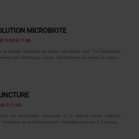
OLUTION MICROBIOTE
E 10:00 À 11:00
 le monde fascinant de notre microbiote avec "La Révolution
 animée par Véronique Liesse, diététicienne de renom et auteure
Mon microbiote sur mesure" . Découvrez chaque semaine
milliards de micro-organismes qui peuplent notre organisme
notre santé, notre bien-être et même nos émotions. Grâce à
 de Véronique, approfondissez vos connaissances sur les
 entre alimentation, digestion et équilibre microbien. Des
UNCTURE
atiques, des découvertes scientifiques aux témoignages
mbarquez pour un......
:00 À 11:00
ine sur NutriRadio, retrouvez le Dr Patrick Véret, médecin
t fondateur de la Nutripuncture. Véritable pionnier, il a consacré
lorer les liens entre nutrition, énergie vitale et équilibre
el. Dans cette émission, il partage son expérience unique et