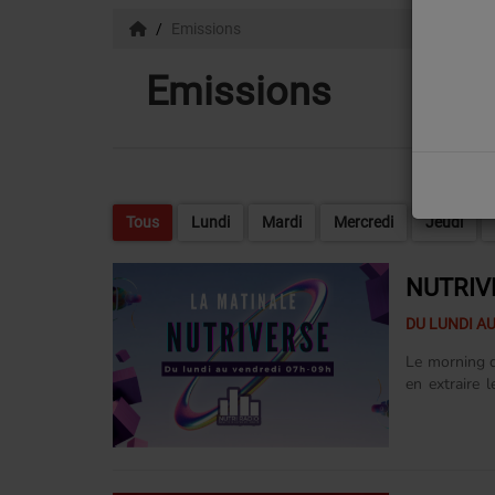
Emissions
Emissions
Tous
Lundi
Mardi
Mercredi
Jeudi
NUTRIV
DU LUNDI AU
Le morning d
en extraire 
enrichissant