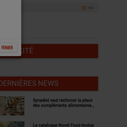
RSS
FERMER
PUBLICITÉ
DERNIÈRES NEWS
Synadiet veut renforcer la place
des compléments alimentaires
dans les magasins bio
Le catalogue Novel Food évolue