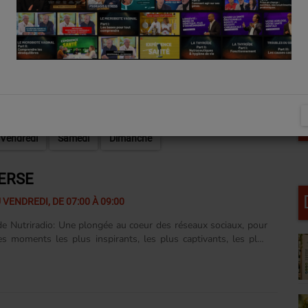
Vendredi
Samedi
Dimanche
ERSE
 VENDREDI, DE 07:00 À 09:00
e Nutriradio: Une plongée au coeur des réseaux sociaux, pour
les moments les plus inspirants, les plus captivants, les plus
s…Le tout dans la bonne humeur évidemment !