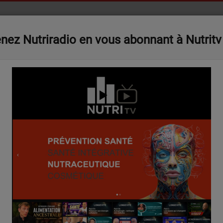
S
NUTRITV
NUTRITALK GALA
PARTICIPEZ
nez Nutriradio en vous abonnant à Nutritv
on autorisation européenne dans les compléments alimentaires
La Commission 