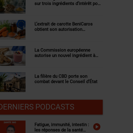
sur trois ingrédients d’intérêt pour
la nutraceutique
L’extrait de carotte BeniCaros
obtient son autorisation
européenne dans les
compléments alimentaires
La Commission européenne
autorise un nouvel ingrédient à
base d’inuline pour les barres de
céréales et les smoothies
La filière du CBD porte son
combat devant le Conseil d’État
DERNIERS PODCASTS
Fatigue, immunité, intestin :
les réponses de la santé