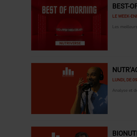
BEST-O
LE WEEK-END
Les meilleur
NUTR'A
LUNDI, DE 09
Analyse et dé
BIONUT