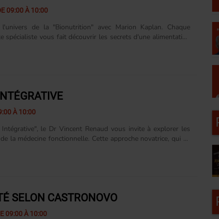
E 09:00 À 10:00
 l'univers de la "Bionutrition" avec Marion Kaplan. Chaque
e spécialiste vous fait découvrir les secrets d'une alimentation
relle et respectueuse de notre organisme. Décortiquant les
 aliments, leurs interactions et leurs impacts sur notre santé,
guide vers un bien-être optimal. Avec "Bionutrition", apprenez
re corps, à comprendre ses besoins, et à lui offrir le meilleur
. Une émission qui allie science, nature et gourmandise pour
INTÉGRATIVE
eine santé."
:00 À 10:00
Intégrative", le Dr Vincent Renaud vous invite à explorer les
de la médecine fonctionnelle. Cette approche novatrice, qui va
 symptômes pour traiter les causes profondes des maladies,
 lumière chaque semaine. À travers des cas pratiques, des
ec des experts et des témoignages, le Dr Renaud démontre
ne vision holistique et intégrée de la santé. Embarquez pour un
ience, prévention et bien-être se rencontrent, et découvrez
TÉ SELON CASTRONOVO
decine peut être......
E 09:00 À 10:00