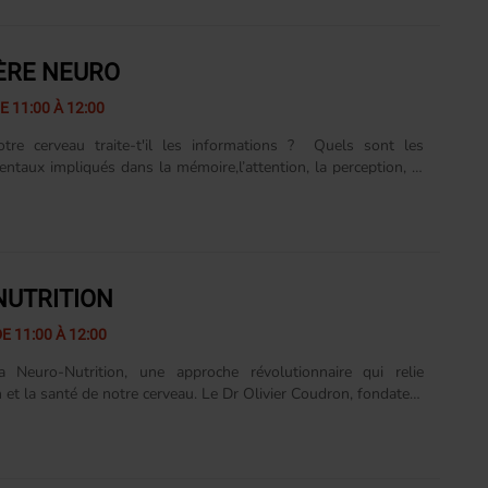
tes autour de la Nutripuncture : une approche originale qui
 complexes d’oligo-éléments pour stimuler les méridiens du
ir la vitalité et rétablir l’harmonie entre le corps et l’esprit. Au
ÈRE NEURO
s, le Dr Véret......
E 11:00 À 12:00
re cerveau traite-t'il les informations ? Quels sont les
ntaux impliqués dans la mémoire,l’attention, la perception, la
ision, le comportement alimentaire? Quelles conséquence sur la
révention santé ? On en parle avec le Dr Célia Mores.
UTRITION
E 11:00 À 12:00
a Neuro-Nutrition, une approche révolutionnaire qui relie
n et la santé de notre cerveau. Le Dr Olivier Coudron, fondateur
scipline vous révèle comment les nutriments influencent
notre humeur, notre mémoire et même notre bien-être général.
es clés pratiques et scientifiques pour optimiser vos
s mentales, prévenir les maladies neurodégénératives, et