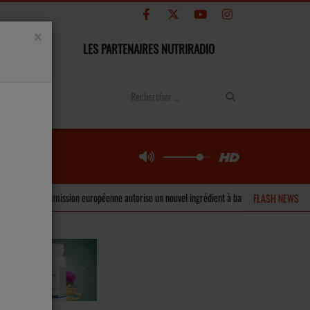
×
CONTACT
LES PARTENAIRES NUTRIRADIO
mission européenne autorise un nouvel ingrédient à base d’inuline pour les barres de cér
FLASH NEWS