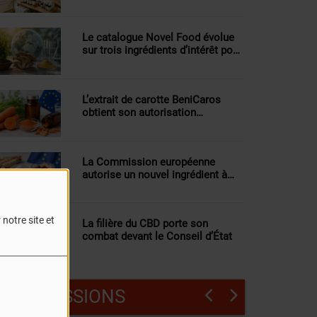
dans les magasins bio
Le catalogue Novel Food évolue
sur trois ingrédients d’intérêt pour
la nutraceutique
L’extrait de carotte BeniCaros
obtient son autorisation
européenne dans les
compléments alimentaires
La Commission européenne
autorise un nouvel ingrédient à
base d’inuline pour les barres de
céréales et les smoothies
notre site et
La filière du CBD porte son
combat devant le Conseil d’État
LES ÉMISSIONS