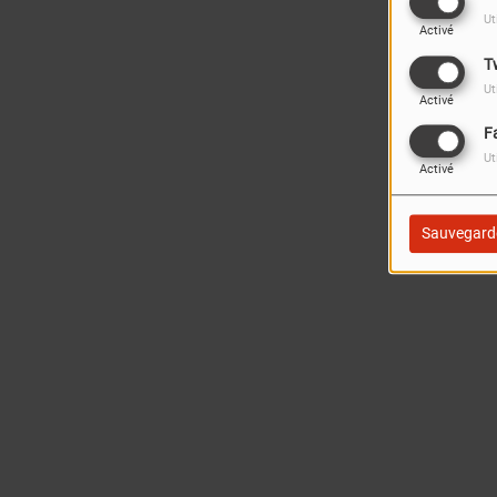
Ut
Activé
T
Ut
Activé
F
Ut
Activé
Sauvegard