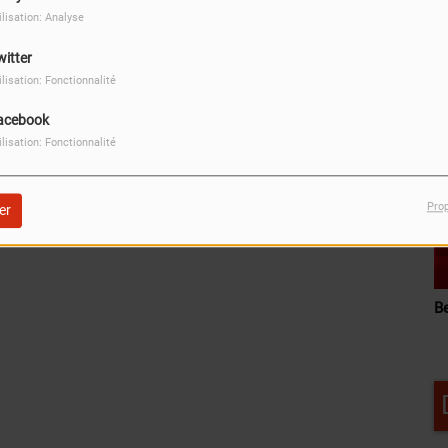
ilisation: Analyse
witter
ilisation: Fonctionnalité
acebook
ilisation: Fonctionnalité
Santé 360
M
Pro
er
Nutripuncture
B