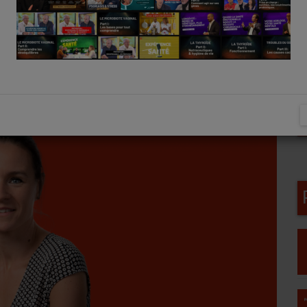
élique
Hypertension artérielle et alimentation
elle et alimentation