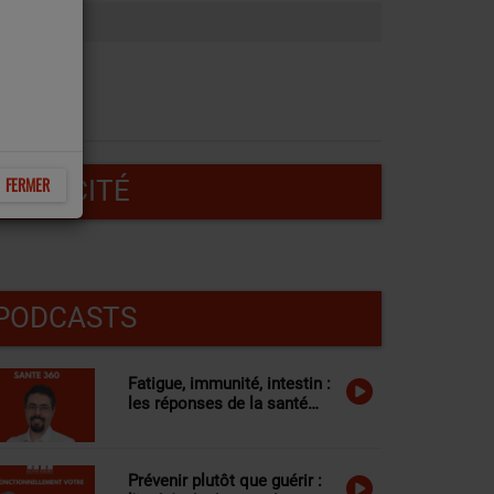
FERMER
PUBLICITÉ
PODCASTS
Fatigue, immunité, intestin :
les réponses de la santé
fonctionnelle à vos
questions
Prévenir plutôt que guérir :