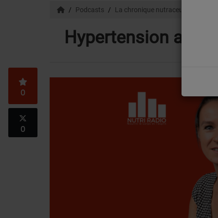
Podcasts
La chronique nutraceutique d'Ang
Hypertension artéri
0
0