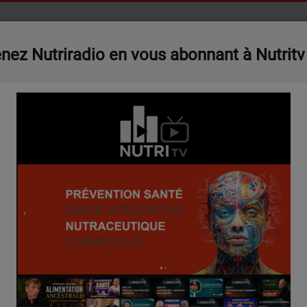
S
NUTRITV
NUTRITALK GALA
PARTICIPEZ
nez Nutriradio en vous abonnant à Nutritv
btient son autorisation européenne dans les compléments alimentaires
La Com