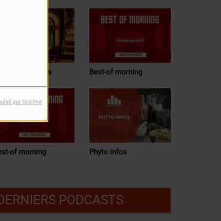
orceaux choisis
Best-of morning
pulsé par Orejime
est-of morning
Phyto infos
DERNIERS PODCASTS