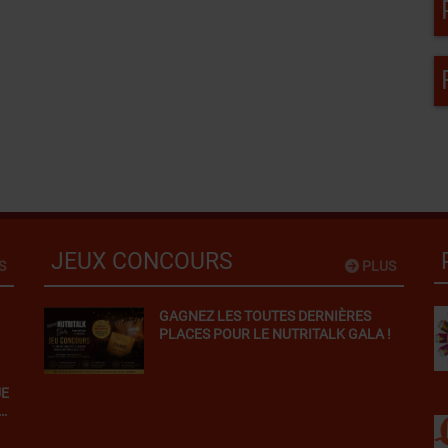
JEUX CONCOURS
S
PLUS
GAGNEZ LES TOUTES DERNIÈRES
PLACES POUR LE NUTRITALK GALA !
S
UE