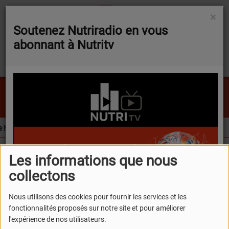
×
Soutenez Nutriradio en vous
abonnant à Nutritv
NUTRIVERSE203
ovel Food évolue sur trois ingrédients d’intérêt pour la nutraceutique
L’extr
FLASH NEWS
Les informations que nous
Podcasts
La chronique nutraceutique d'Angélique
Les é
collectons
Les électrolytes
Nous utilisons des cookies pour fournir les services et les
fonctionnalités proposés sur notre site et pour améliorer
l'expérience de nos utilisateurs.