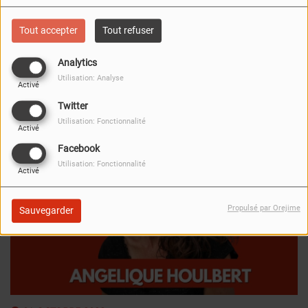
Tout accepter
Tout refuser
Analytics
Utilisation: Analyse
Activé
Twitter
FERMER
Utilisation: Fonctionnalité
Activé
Facebook
Utilisation: Fonctionnalité
Activé
Propulsé par Orejime
Sauvegarder