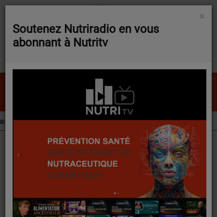
×
Soutenez Nutriradio en vous
abonnant à Nutritv
Ghostbusters
RAY PARKER JR
ur trois ingrédients d’intérêt pour la nutraceutique
L’extrait de carotte Ben
FLASH NEWS
Podcasts
Nutricast
Intérêts de la micronutrition dans le cadre d’infections urinaires.
Intérêts de la
micronutrition dans le