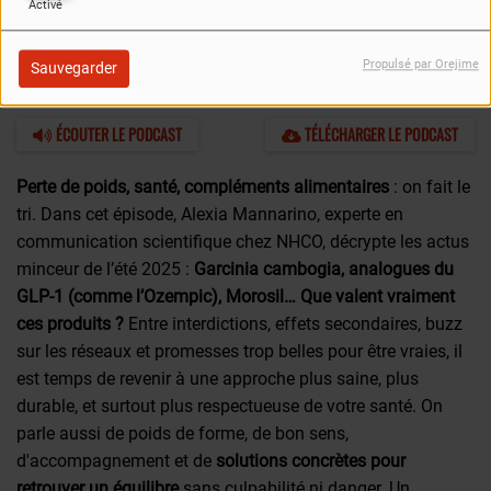
Activé
Propulsé par Orejime
Sauvegarder
26 JUIN 2025
ÉCOUTER LE PODCAST
TÉLÉCHARGER LE PODCAST
Perte de poids, santé, compléments alimentaires
: on fait le
tri. Dans cet épisode, Alexia Mannarino, experte en
communication scientifique chez NHCO, décrypte les actus
minceur de l’été 2025 :
Garcinia cambogia, analogues du
GLP-1 (comme l’Ozempic), Morosil… Que valent vraiment
ces produits ?
Entre interdictions, effets secondaires, buzz
sur les réseaux et promesses trop belles pour être vraies, il
est temps de revenir à une approche plus saine, plus
durable, et surtout plus respectueuse de votre santé. On
parle aussi de poids de forme, de bon sens,
d'accompagnement et de
solutions concrètes pour
retrouver un équilibre
sans culpabilité ni danger. Un