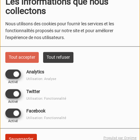
modéré sur l’anxiété et
Les informations que nous
collectons
la dépression
Nous utilisons des cookies pour fournir les services et les
fonctionnalités proposés sur notre site et pour améliorer
l'expérience de nos utilisateurs.
FERMER
Tout accepter
Tout refuser
Analytics
Utilisation: Analyse
Activé
Twitter
Utilisation: Fonctionnalité
Activé
Facebook
Utilisation: Fonctionnalité
Activé
Propulsé par Orejime
Sauvegarder