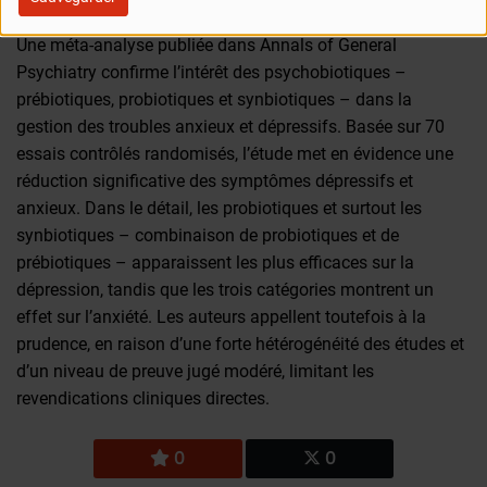
06 MAI 2026
Une méta-analyse publiée dans Annals of General
Psychiatry confirme l’intérêt des psychobiotiques –
prébiotiques, probiotiques et synbiotiques – dans la
gestion des troubles anxieux et dépressifs. Basée sur 70
essais contrôlés randomisés, l’étude met en évidence une
réduction significative des symptômes dépressifs et
anxieux. Dans le détail, les probiotiques et surtout les
synbiotiques – combinaison de probiotiques et de
prébiotiques – apparaissent les plus efficaces sur la
dépression, tandis que les trois catégories montrent un
effet sur l’anxiété. Les auteurs appellent toutefois à la
prudence, en raison d’une forte hétérogénéité des études et
d’un niveau de preuve jugé modéré, limitant les
revendications cliniques directes.
0
0