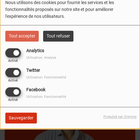
les douleurs d’arthrose
Nous utilisons des cookies pour fournir les services et les
fonctionnalités proposés sur notre site et pour améliorer
du genou
l'expérience de nos utilisateurs.
Tout accepter
Tout refuser
Analytics
FERMER
Utilisation: Analyse
Activé
Twitter
Utilisation: Fonctionnalité
Activé
Facebook
Utilisation: Fonctionnalité
Activé
Propulsé par Orejime
Sauvegarder