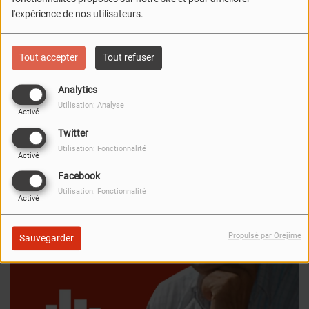
qui vous êtes
l'expérience de nos utilisateurs.
Tout accepter
Tout refuser
Analytics
Utilisation: Analyse
Activé
FERMER
Twitter
Utilisation: Fonctionnalité
Activé
Facebook
Utilisation: Fonctionnalité
Activé
Propulsé par Orejime
Sauvegarder