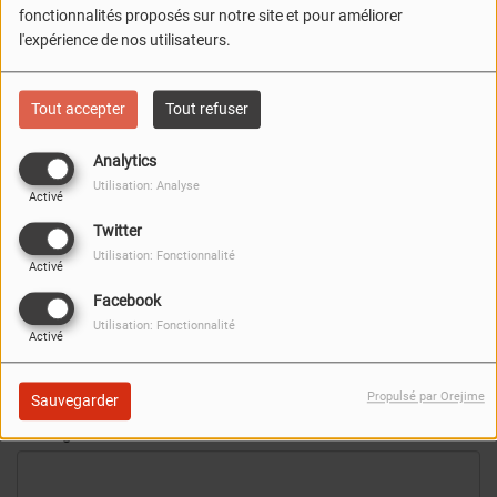
fonctionnalités proposés sur notre site et pour améliorer
Nom
*
l'expérience de nos utilisateurs.
Email
*
Tout accepter
Tout refuser
Analytics
Téléphone
Utilisation: Analyse
FERMER
Activé
Twitter
Utilisation: Fonctionnalité
Activé
Site Web
Facebook
Utilisation: Fonctionnalité
Activé
Sujet
*
Propulsé par Orejime
Sauvegarder
Message
*