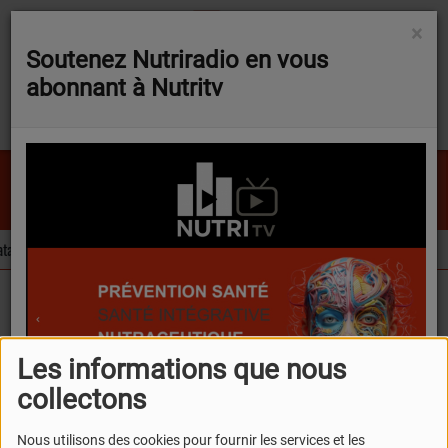
×
Soutenez Nutriradio en vous
abonnant à Nutritv
Da Funk
DAFT PUNK
alogue Novel Food évolue sur trois ingrédients d’intérêt pour la nutraceutique
FLASH NEWS
Contactez-nous!
Les informations que nous
Contactez-nous!
collectons
Nous utilisons des cookies pour fournir les services et les