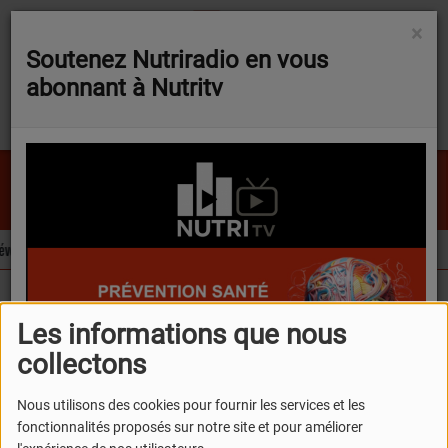
×
Soutenez Nutriradio en vous
abonnant à Nutritv
Stop
SAM BROWN
olue sur trois ingrédients d’intérêt pour la nutraceutique
L’extrait de carot
FLASH NEWS
Podcasts
Bionutrition
Vos questions, ses réponses !
Les informations que nous
collectons
Vos questions, ses
réponses !
Nous utilisons des cookies pour fournir les services et les
fonctionnalités proposés sur notre site et pour améliorer