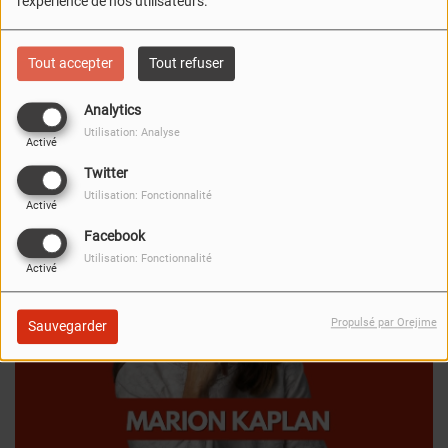
l'expérience de nos utilisateurs.
Tout accepter
Tout refuser
Analytics
Utilisation: Analyse
Activé
FERMER
Twitter
Utilisation: Fonctionnalité
Activé
Facebook
Utilisation: Fonctionnalité
Activé
Propulsé par Orejime
Sauvegarder