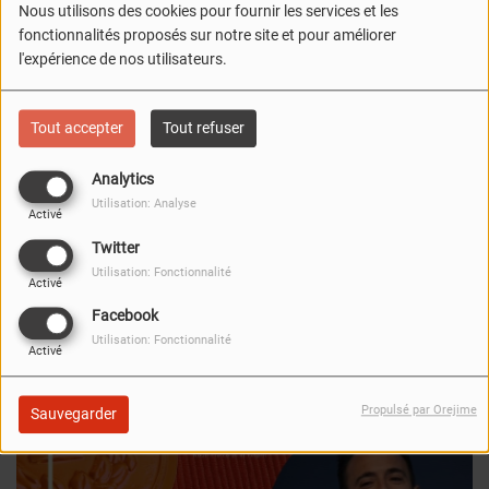
entrepreneur militant
Nous utilisons des cookies pour fournir les services et les
fonctionnalités proposés sur notre site et pour améliorer
et conférencier
l'expérience de nos utilisateurs.
Tout accepter
Tout refuser
Analytics
FERMER
Utilisation: Analyse
Activé
Twitter
Utilisation: Fonctionnalité
Activé
Facebook
Utilisation: Fonctionnalité
Activé
Propulsé par Orejime
Sauvegarder