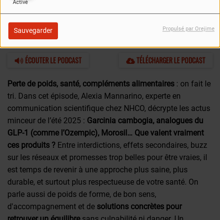
Activé
Propulsé par Orejime
Sauvegarder
26 JUIN 2025
ÉCOUTER LE PODCAST
TÉLÉCHARGER LE PODCAST
Perte de poids, santé, compléments alimentaires
: on fait le
tri. Dans cet épisode, Alexia Mannarino, experte en
communication scientifique chez NHCO, décrypte les actus
minceur de l’été 2025 :
Garcinia cambogia, analogues du
GLP-1 (comme l’Ozempic), Morosil… Que valent vraiment
ces produits ?
Entre interdictions, effets secondaires, buzz
sur les réseaux et promesses trop belles pour être vraies, il
est temps de revenir à une approche plus saine, plus
durable, et surtout plus respectueuse de votre santé. On
parle aussi de poids de forme, de bon sens,
d'accompagnement et de
solutions concrètes pour
retrouver un équilibre
sans culpabilité ni danger. Un