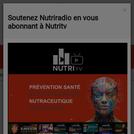
×
Soutenez Nutriradio en vous
abonnant à Nutritv
One T-The magic key
rotte BeniCaros obtient son autorisation européenne dans les compléments alimentaires
FLASH NEWS
Podcasts
Nutricast
Tendances minceur 2025 : illusions rapides ou solutions durables ?
Tendances minceur
2025 : illusions rapides