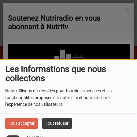
×
Soutenez Nutriradio en vous
abonnant à Nutritv
Sheryl Crow - Soak up the sun
Les informations que nous
atalogue Novel Food évolue sur trois ingrédients d’intérêt pour la nutraceutique
FLASH NEWS
collectons
Nous utilisons des cookies pour fournir les services et les
fonctionnalités proposés sur notre site et pour améliorer
Podcasts
Supers pouvoirs
Le calme: Ce super pouvoir
l'expérience de nos utilisateurs.
Le calme: Ce super
Tout accepter
Tout refuser
pouvoir