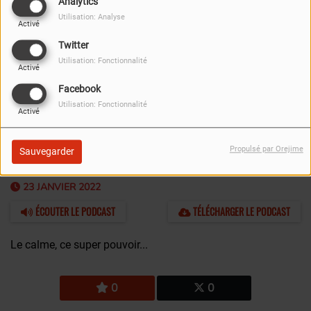
Analytics
Utilisation: Analyse
Activé
Twitter
Utilisation: Fonctionnalité
Activé
Facebook
Utilisation: Fonctionnalité
Activé
FERMER
Propulsé par Orejime
Sauvegarder
23 JANVIER 2022
ÉCOUTER LE PODCAST
TÉLÉCHARGER LE PODCAST
Le calme, ce super pouvoir...
0
0